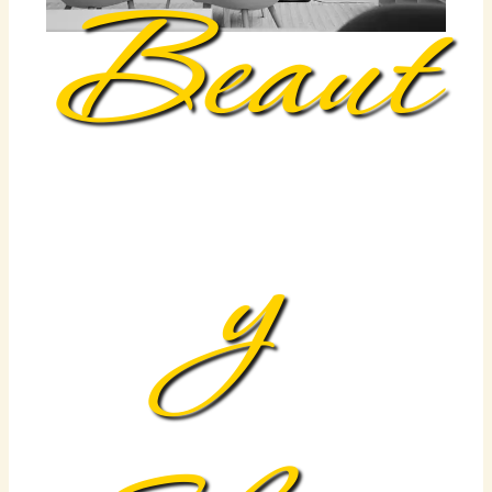
Beaut
y