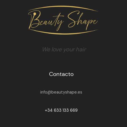
We love your hair
Contacto
info@beautyshape.es
+34 633 133 669