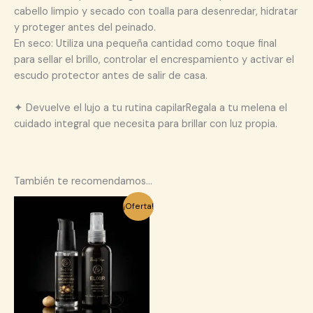
cabello limpio y secado con toalla para desenredar, hidratar
y proteger antes del peinado.
En seco: Utiliza una pequeña cantidad como toque final
para sellar el brillo, controlar el encrespamiento y activar el
escudo protector antes de salir de casa.
✦ Devuelve el lujo a tu rutina capilarRegala a tu melena el
cuidado integral que necesita para brillar con luz propia.
También te recomendamos…
El
El
¡Oferta!
precio
precio
original
actual
era:
es:
129,00 €.
59,99 €.