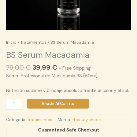
Inicio
/
Tratamientos
/ BS Serum Macadamia
BS Serum Macadamia
79,00
€
39,99
€
+ Free Shipping
️Sérum Profesional de Macadamia BS️ (60ml)
Nutrición sublime y blindaje absoluto frente al calor y el sol.
Añadir Al Carrito
Categoría:
Tratamientos
Marca:
-beauty shape
Guaranteed Safe Checkout