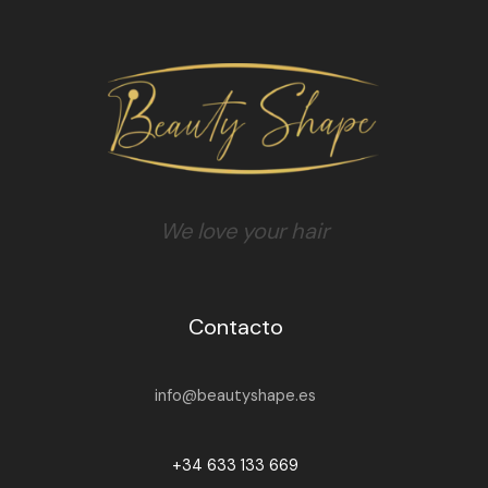
We love your hair
Contacto
info@beautyshape.es
+34 633 133 669