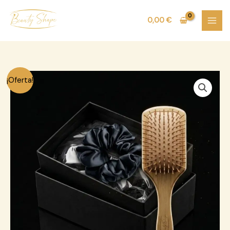
Ir
al
0,00
€
contenido
El
El
Combo
¡Oferta!
precio
precio
Cuidado
original
actual
Diario
era:
es:
&
45,00 €.
35,99 €.
Estilo
BS:
cantidad